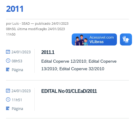
2011
por
Luís - SEAD
—
publicado
24/01/2023
08h50,
última modificação
24/01/2023
11h50
por
publicado
24/01/2023
2011.1
Luís
08h53
Edital Coperve 12/2010; Edital Coperve
-
SEAD
13/2010; Edital Coperve 32/2010
Página
por
publicado
24/01/2023
EDITAL No 01/CLEaD/2011
Luís
11h51
-
SEAD
Página