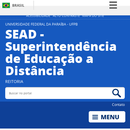
BRASIL
Simplifique!
ACESSIBILIDADE
ALTO CONTRASTE
MAPA DO SITE
Comunica BR
UNIVERSIDADE FEDERAL DA PARAÍBA - UFPB
SEAD -
Participe
Superintendência
Acesso à informação
de Educação a
Legislação
Canais
Distância
REITORIA
Buscar no portal
Bus
Contato