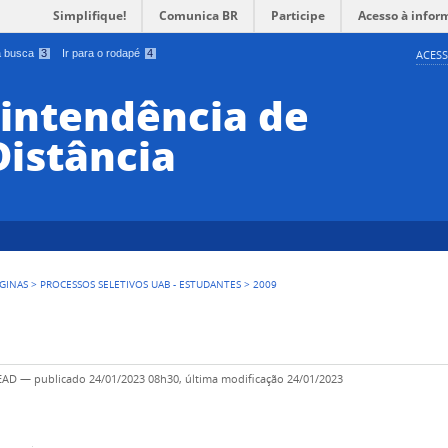
Simplifique!
Comunica BR
Participe
Acesso à infor
 a busca
3
Ir para o rodapé
4
ACESS
rintendência de
Distância
GINAS
>
PROCESSOS SELETIVOS UAB - ESTUDANTES
>
2009
SEAD
—
publicado
24/01/2023 08h30,
última modificação
24/01/2023