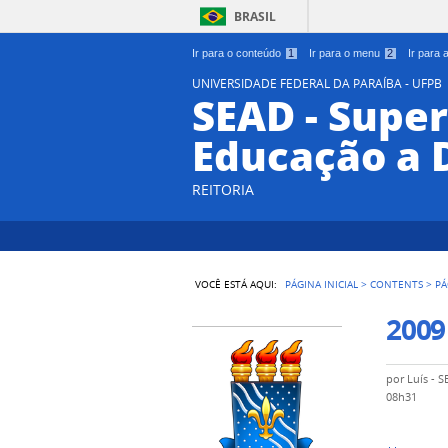
BRASIL
Ir para o conteúdo
1
Ir para o menu
2
Ir para
UNIVERSIDADE FEDERAL DA PARAÍBA - UFPB
SEAD - Supe
Educação a 
REITORIA
VOCÊ ESTÁ AQUI:
PÁGINA INICIAL
>
CONTENTS
>
PÁ
2009
por
Luís - 
08h31