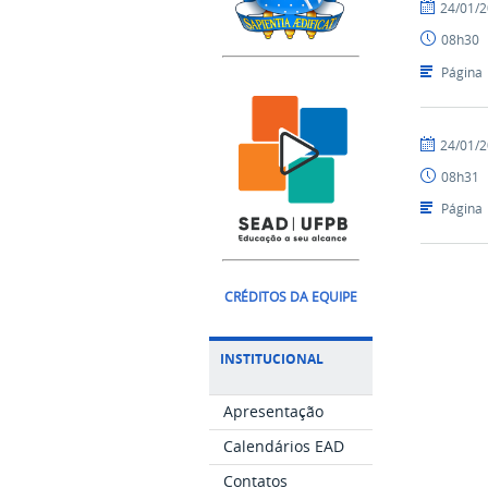
por
publicado
24/01/
Luís
08h30
-
SEAD
Página
por
publicado
24/01/
Luís
08h31
-
SEAD
Página
CRÉDITOS DA EQUIPE
INSTITUCIONAL
Apresentação
Calendários EAD
Contatos