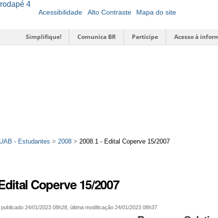
o rodapé
4
Acessibilidade
Alto Contraste
Mapa do site
Simplifique!
Comunica BR
Participe
Acesso à infor
 UAB - Estudantes
>
2008
>
2008.1 - Edital Coperve 15/2007
 Edital Coperve 15/2007
—
publicado
24/01/2023 08h28,
última modificação
24/01/2023 08h37