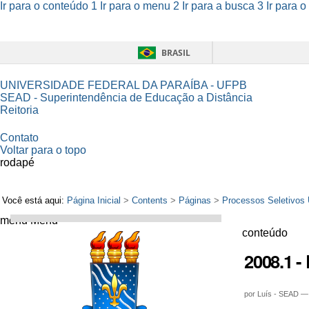
Ir para o conteúdo
1
Ir para o menu
2
Ir para a busca
3
Ir para 
BRASIL
UNIVERSIDADE FEDERAL DA PARAÍBA - UFPB
SEAD - Superintendência de Educação a Distância
Reitoria
Contato
Voltar para o topo
rodapé
Você está aqui:
Página Inicial
>
Contents
>
Páginas
>
Processos Seletivos
menu
Menu
conteúdo
2008.1 -
por
Luís - SEAD