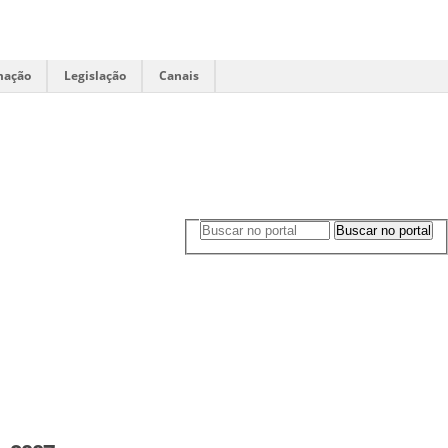
mação
Legislação
Canais
Buscar no portal
Buscar no portal