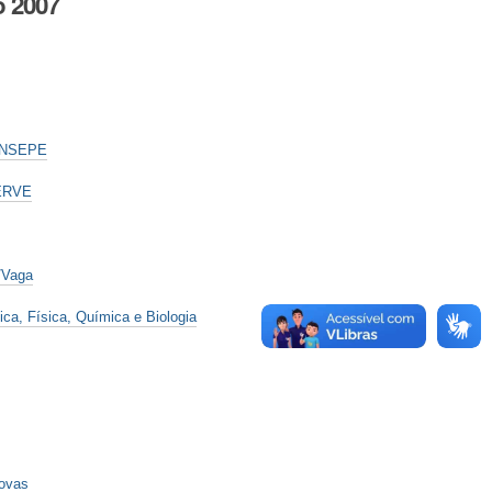
o 2007
CONSEPE
PERVE
/Vaga
ica, Física, Química e Biologia
rovas