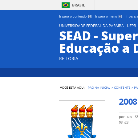
BRASIL
Ir para o conteúdo
1
Ir para o menu
2
Ir para
UNIVERSIDADE FEDERAL DA PARAÍBA - UFPB
SEAD - Supe
Educação a 
REITORIA
VOCÊ ESTÁ AQUI:
PÁGINA INICIAL
>
CONTENTS
>
PÁ
2008
por
Luís - 
08h28