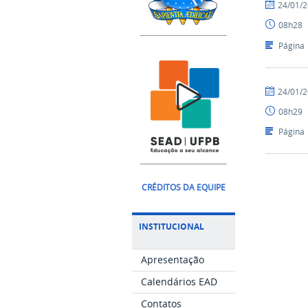
por
publicado
24/01/
Luís
08h28
-
SEAD
Página
por
publicado
24/01/
Luís
08h29
-
SEAD
Página
CRÉDITOS DA EQUIPE
INSTITUCIONAL
Apresentação
Calendários EAD
Contatos