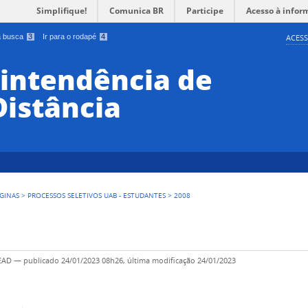
Simplifique!
Comunica BR
Participe
Acesso à infor
 a busca
3
Ir para o rodapé
4
ACESS
rintendência de
Distância
GINAS
>
PROCESSOS SELETIVOS UAB - ESTUDANTES
>
2008
SEAD
—
publicado
24/01/2023 08h26,
última modificação
24/01/2023