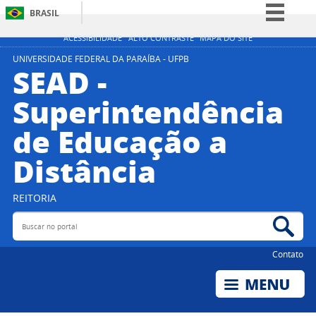
BRASIL
Simplifique!
ACESSIBILIDADE
ALTO CONTRASTE
MAPA DO SITE
Comunica BR
UNIVERSIDADE FEDERAL DA PARAÍBA - UFPB
SEAD -
Participe
Superintendência
Acesso à informação
de Educação a
Legislação
Canais
Distância
REITORIA
Buscar no portal
Bus
Contato