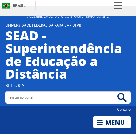
BRASIL
Simplifique!
ACESSIBILIDADE
ALTO CONTRASTE
MAPA DO SITE
Comunica BR
UNIVERSIDADE FEDERAL DA PARAÍBA - UFPB
SEAD -
Participe
Superintendência
Acesso à informação
de Educação a
Legislação
Canais
Distância
REITORIA
Buscar no portal
Bus
Contato