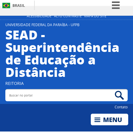
BRASIL
Simplifique!
ACESSIBILIDADE
ALTO CONTRASTE
MAPA DO SITE
Comunica BR
UNIVERSIDADE FEDERAL DA PARAÍBA - UFPB
SEAD -
Participe
Superintendência
Acesso à informação
de Educação a
Legislação
Canais
Distância
REITORIA
Buscar no portal
Bus
Contato