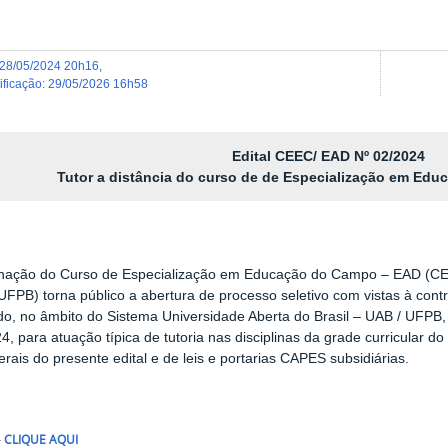
28/05/2024 20h16
,
dificação
:
29/05/2026 16h58
Edital CEEC/ EAD Nº 02/2024
Tutor a distância do curso de de Especialização em Ed
nação do Curso de Especialização em Educação do Campo – EAD (CE
UFPB) torna público a abertura de processo seletivo com vistas à cont
do, no âmbito do Sistema Universidade Aberta do Brasil – UAB / UFPB
4, para atuação típica de tutoria nas disciplinas da grade curricular d
rais do presente edital e de leis e portarias CAPES subsidiárias.
-
CLIQUE AQUI