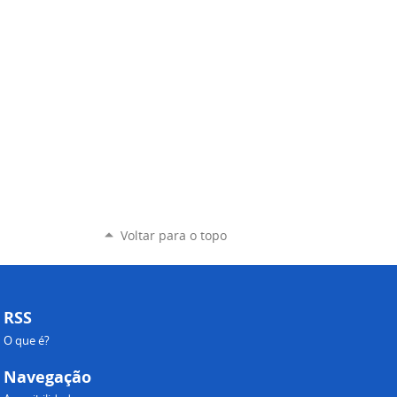
Voltar para o topo
RSS
O que é?
Navegação