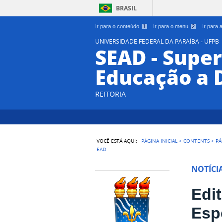
BRASIL
Ir para o conteúdo
1
Ir para o menu
2
Ir para
UNIVERSIDADE FEDERAL DA PARAÍBA - UFPB
SEAD - Supe
Educação a 
REITORIA
VOCÊ ESTÁ AQUI:
PÁGINA INICIAL
>
CONTENTS
>
PÁ
EAD
NOTÍCI
Edi
Esp