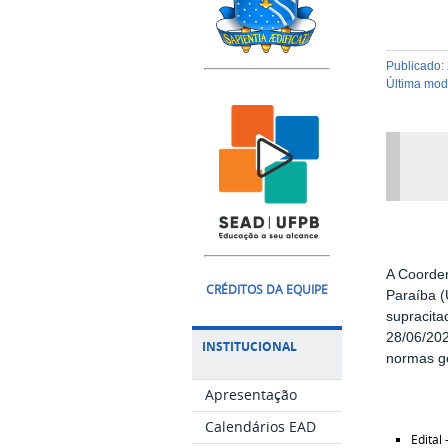
publicado
:
última mo
A Coorde
CRÉDITOS DA EQUIPE
Paraíba (
supracita
28/06/202
INSTITUCIONAL
normas ge
Apresentação
Calendários EAD
Edital 