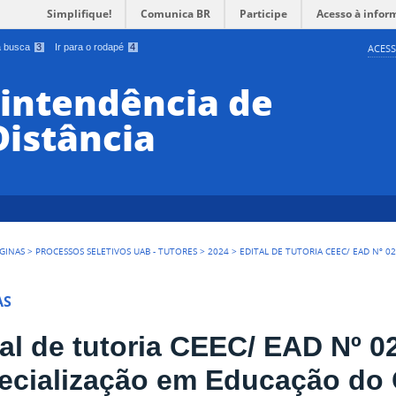
Simplifique!
Comunica BR
Participe
Acesso à infor
 a busca
3
Ir para o rodapé
4
ACESS
rintendência de
Distância
GINAS
>
PROCESSOS SELETIVOS UAB - TUTORES
>
2024
>
EDITAL DE TUTORIA CEEC/ EAD Nº 0
AS
tal de tutoria CEEC/ EAD Nº 02
ecialização em Educação do