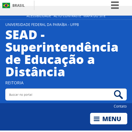
BRASIL
Simplifique!
ACESSIBILIDADE
ALTO CONTRASTE
MAPA DO SITE
Comunica BR
UNIVERSIDADE FEDERAL DA PARAÍBA - UFPB
SEAD -
Participe
Superintendência
Acesso à informação
de Educação a
Legislação
Canais
Distância
REITORIA
Buscar no portal
Bus
Contato