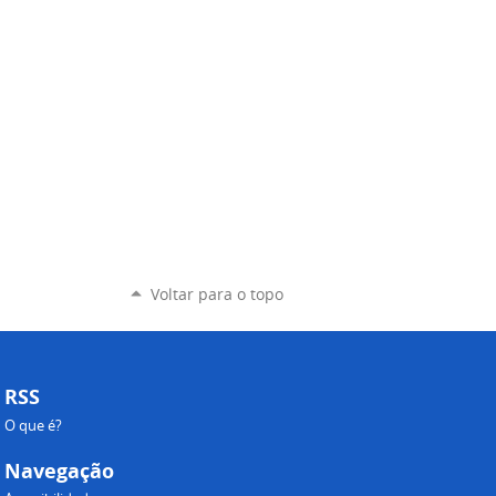
Voltar para o topo
RSS
O que é?
Navegação