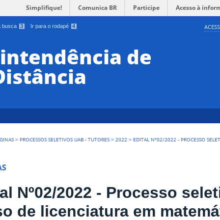
Simplifique!
Comunica BR
Participe
Acesso à infor
 a busca
3
Ir para o rodapé
4
ACESS
rintendência de
Distância
GINAS
>
PROCESSOS SELETIVOS UAB - TUTORES
>
2022
>
EDITAL Nº02/2022 - PROCESSO SEL
AS
al Nº02/2022 - Processo selet
so de licenciatura em matemát