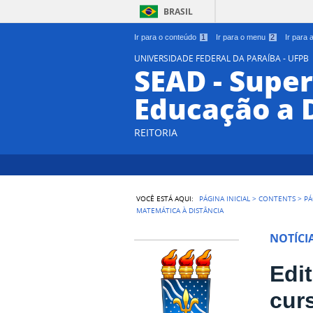
BRASIL
Ir para o conteúdo
1
Ir para o menu
2
Ir para
UNIVERSIDADE FEDERAL DA PARAÍBA - UFPB
SEAD - Supe
Educação a 
REITORIA
VOCÊ ESTÁ AQUI:
PÁGINA INICIAL
>
CONTENTS
>
PÁ
MATEMÁTICA À DISTÂNCIA
NOTÍCI
Edit
cur