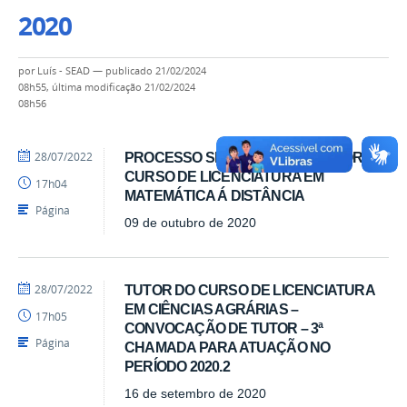
2020
por
Luís - SEAD
—
publicado
21/02/2024
08h55,
última modificação
21/02/2024
08h56
por
publicado
28/07/2022
PROCESSO SELETIVO PARA TUTOR DO
Luís
CURSO DE LICENCIATURA EM
17h04
-
MATEMÁTICA Á DISTÂNCIA
SEAD
Página
09 de outubro de 2020
por
publicado
28/07/2022
TUTOR DO CURSO DE LICENCIATURA
Luís
EM CIÊNCIAS AGRÁRIAS –
17h05
-
CONVOCAÇÃO DE TUTOR – 3ª
SEAD
Página
CHAMADA PARA ATUAÇÃO NO
PERÍODO 2020.2
16 de setembro de 2020