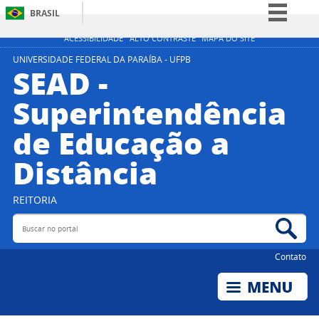
BRASIL
Simplifique!
ACESSIBILIDADE
ALTO CONTRASTE
MAPA DO SITE
Comunica BR
UNIVERSIDADE FEDERAL DA PARAÍBA - UFPB
SEAD -
Participe
Superintendência
Acesso à informação
de Educação a
Legislação
Canais
Distância
REITORIA
Buscar no portal
Bus
Contato