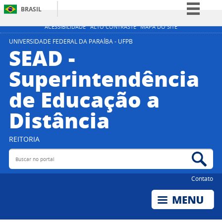
BRASIL
Simplifique!
ACESSIBILIDADE
ALTO CONTRASTE
MAPA DO SITE
Comunica BR
UNIVERSIDADE FEDERAL DA PARAÍBA - UFPB
SEAD -
Participe
Superintendência
Acesso à informação
de Educação a
Legislação
Canais
Distância
REITORIA
Buscar no portal
Bus
Contato