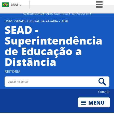
BRASIL
Simplifique!
ACESSIBILIDADE
ALTO CONTRASTE
MAPA DO SITE
Comunica BR
UNIVERSIDADE FEDERAL DA PARAÍBA - UFPB
SEAD -
Participe
Superintendência
Acesso à informação
de Educação a
Legislação
Canais
Distância
REITORIA
Buscar no portal
Bus
Contato