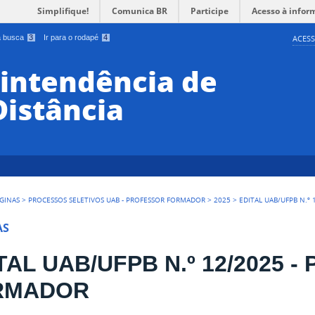
Simplifique!
Comunica BR
Participe
Acesso à infor
 a busca
3
Ir para o rodapé
4
ACESS
rintendência de
Distância
GINAS
>
PROCESSOS SELETIVOS UAB - PROFESSOR FORMADOR
>
2025
>
EDITAL UAB/UFPB N.º
AS
TAL UAB/UFPB N.º 12/2025 
RMADOR