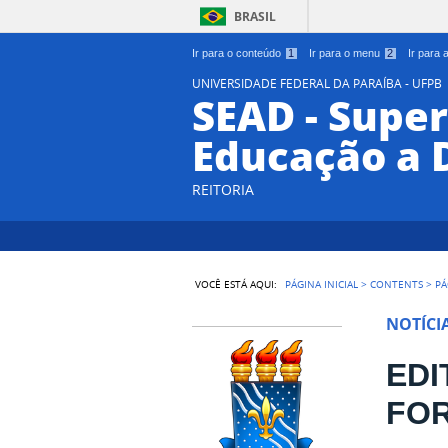
BRASIL
Ir para o conteúdo
1
Ir para o menu
2
Ir para
UNIVERSIDADE FEDERAL DA PARAÍBA - UFPB
SEAD - Supe
Educação a 
REITORIA
VOCÊ ESTÁ AQUI:
PÁGINA INICIAL
>
CONTENTS
>
PÁ
NOTÍCI
EDI
FO