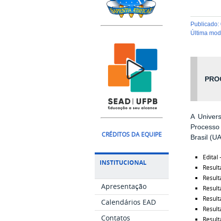
publicado
:
última mo
PRO
A Univers
Processo
CRÉDITOS DA EQUIPE
Brasil (U
Edital 
INSTITUCIONAL
Result
Result
Apresentação
Result
Result
Calendários EAD
Result
Contatos
Result