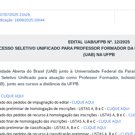
07/07/2025 21h29
,
dificação
:
18/08/2025 10h44
EDITAL UAB/UFPB Nº. 12/2025
CESSO SELETIVO UNIFICADO PARA PROFESSOR FORMADOR DA 
(UAB) NA UFPB
idade Aberta do Brasil (UAB) junto à Universidade Federal da Para
 Seletivo Unificado para atuação como Professor Formador, bolsis
AB), junto aos cursos a distância da UFPB.
-
CLIQUE AQUI
ado dos pedidos de impugnação do edital -
CLIQUE AQUI
ado preliminar de homologação de inscrições - LISTAS A, B e C -
CLIQUE AQUI
ado dos pedidos de recurso à homologação das inscrições - LISTAS A, B e C -
CLI
ado final de homologação das inscrições - LISTAS A, B e C -
CLIQUE AQUI
ado preliminar de classificação - LISTAS A, B e C -
CLIQUE AQUI
ado dos pedidos de recurso à classificação preliminar -
LISTAS A, B e C -
CLIQUE 