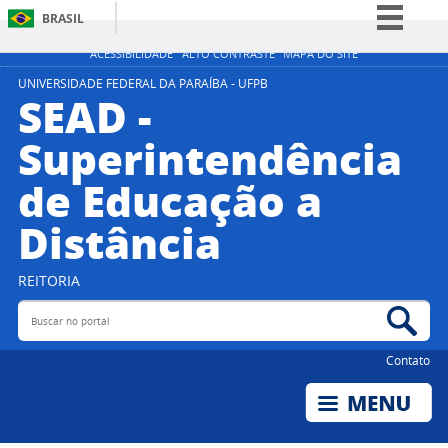
BRASIL
Simplifique!
ACESSIBILIDADE
ALTO CONTRASTE
MAPA DO SITE
Comunica BR
UNIVERSIDADE FEDERAL DA PARAÍBA - UFPB
SEAD -
Participe
Superintendência
Acesso à informação
de Educação a
Legislação
Canais
Distância
REITORIA
Buscar no portal
Bus
Contato