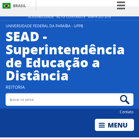
BRASIL
Simplifique!
ACESSIBILIDADE
ALTO CONTRASTE
MAPA DO SITE
Comunica BR
UNIVERSIDADE FEDERAL DA PARAÍBA - UFPB
SEAD -
Participe
Superintendência
Acesso à informação
de Educação a
Legislação
Canais
Distância
REITORIA
Buscar no portal
Bus
Contato