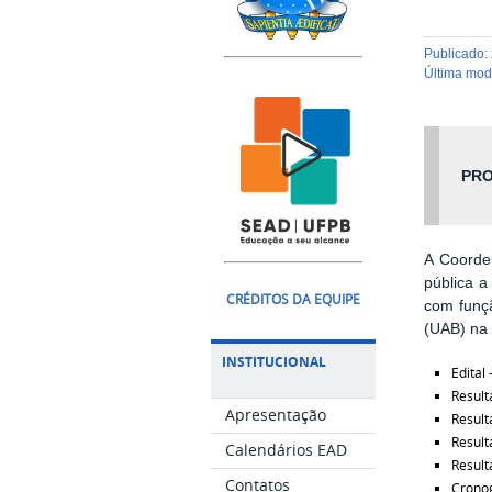
publicado
:
última mo
PRO
A Coorde
pública a
CRÉDITOS DA EQUIPE
com funçã
(UAB) na
INSTITUCIONAL
Edital 
Result
Apresentação
Result
Result
Calendários EAD
Result
Contatos
Cronog