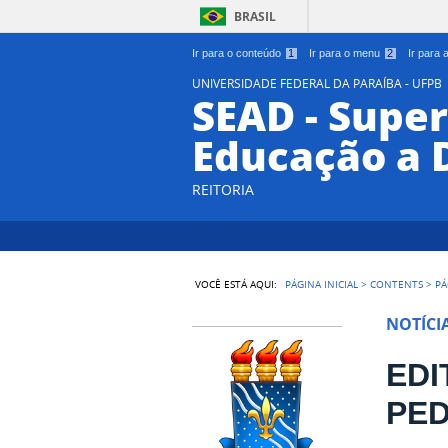
BRASIL
Ir para o conteúdo
1
Ir para o menu
2
Ir para
UNIVERSIDADE FEDERAL DA PARAÍBA - UFPB
SEAD - Supe
Educação a 
REITORIA
VOCÊ ESTÁ AQUI:
PÁGINA INICIAL
>
CONTENTS
>
PÁ
NOTÍCI
EDI
PE