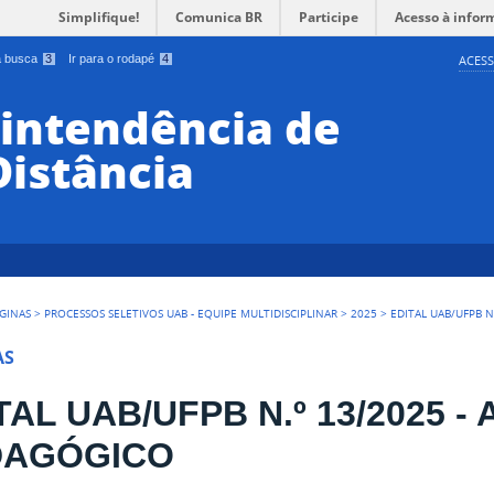
Simplifique!
Comunica BR
Participe
Acesso à infor
 a busca
3
Ir para o rodapé
4
ACESS
rintendência de
Distância
GINAS
>
PROCESSOS SELETIVOS UAB - EQUIPE MULTIDISCIPLINAR
>
2025
>
EDITAL UAB/UFPB N
AS
TAL UAB/UFPB N.º 13/2025 -
DAGÓGICO