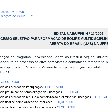
28/07/2025 17h08
,
dificação
:
25/08/2025 16h51
EDITAL UAB/UFPB N.º 13/2025
CESSO SELETIVO PARA FORMAÇÃO DE EQUIPE MULTIDISCIPLI
ABERTA DO BRASIL (UAB) NA UFP
nação do Programa Universidade Aberta do Brasil (UAB) na Univers
 abertura de processo seletivo com vistas à contratação temporária
o específica de Assistente Administrativo para atuação no âmbito do
 UFPB.
-
CLIQUE AQUI
ado dos pedidos de impugnação -
CLIQUE AQUI
ado preliminar de homologação das inscrições -
CLIQUE AQUI
ado dos pedidos de recurso à homologação preliminar de inscrições -
CLIQUE AQ
ado final de homologação de inscrições -
CLIQUE AQUI
rama de entrevistas com local e horário -
CLIQUE AQUI