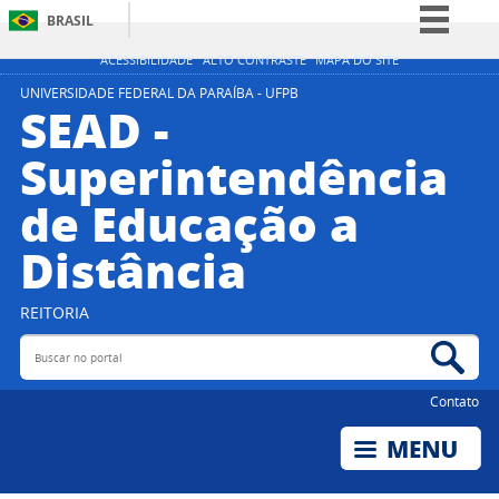
BRASIL
Simplifique!
ACESSIBILIDADE
ALTO CONTRASTE
MAPA DO SITE
Comunica BR
UNIVERSIDADE FEDERAL DA PARAÍBA - UFPB
SEAD -
Participe
Superintendência
Acesso à informação
de Educação a
Legislação
Canais
Distância
REITORIA
Buscar no portal
Bus
Contato