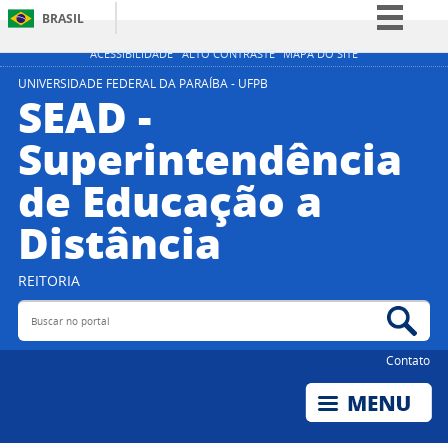
BRASIL
Simplifique!
ACESSIBILIDADE
ALTO CONTRASTE
MAPA DO SITE
Comunica BR
UNIVERSIDADE FEDERAL DA PARAÍBA - UFPB
SEAD -
Participe
Superintendência
Acesso à informação
de Educação a
Legislação
Canais
Distância
REITORIA
Buscar no portal
Bus
Contato