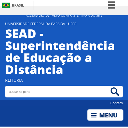
BRASIL
Simplifique!
ACESSIBILIDADE
ALTO CONTRASTE
MAPA DO SITE
Comunica BR
UNIVERSIDADE FEDERAL DA PARAÍBA - UFPB
SEAD -
Participe
Superintendência
Acesso à informação
de Educação a
Legislação
Canais
Distância
REITORIA
Buscar no portal
Bus
Contato