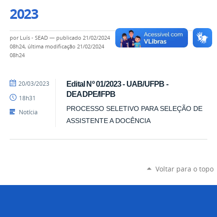
2023
por
Luís - SEAD
—
publicado
21/02/2024
08h24,
última modificação
21/02/2024
08h24
por
publicado
20/03/2023
Edital Nº 01/2023 - UAB/UFPB -
Luís
DEADPE/IFPB
18h31
-
SEAD
PROCESSO SELETIVO PARA SELEÇÃO DE
Notícia
ASSISTENTE A DOCÊNCIA
Voltar para o topo