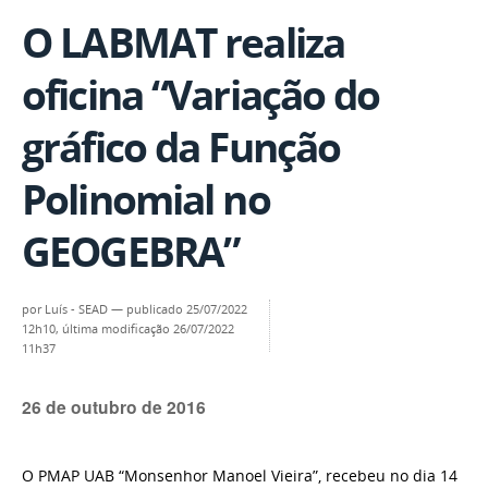
O LABMAT realiza
oficina “Variação do
gráfico da Função
Polinomial no
GEOGEBRA”
por
Luís - SEAD
—
publicado
25/07/2022
12h10,
última modificação
26/07/2022
11h37
26 de outubro de 2016
O PMAP UAB “Monsenhor Manoel Vieira”, recebeu no dia 14