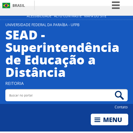
BRASIL
Simplifique!
ACESSIBILIDADE
ALTO CONTRASTE
MAPA DO SITE
Comunica BR
UNIVERSIDADE FEDERAL DA PARAÍBA - UFPB
SEAD -
Participe
Superintendência
Acesso à informação
de Educação a
Legislação
Canais
Distância
REITORIA
Buscar no portal
Bus
Contato