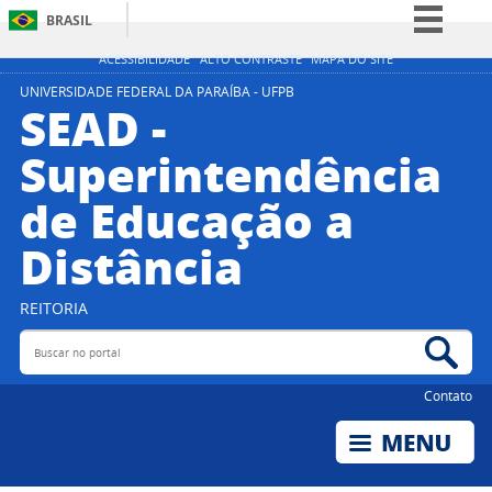
BRASIL
Simplifique!
ACESSIBILIDADE
ALTO CONTRASTE
MAPA DO SITE
Comunica BR
UNIVERSIDADE FEDERAL DA PARAÍBA - UFPB
SEAD -
Participe
Superintendência
Acesso à informação
de Educação a
Legislação
Canais
Distância
REITORIA
Buscar no portal
Bus
Contato