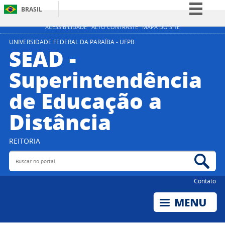
BRASIL
Simplifique!
ACESSIBILIDADE
ALTO CONTRASTE
MAPA DO SITE
Comunica BR
UNIVERSIDADE FEDERAL DA PARAÍBA - UFPB
SEAD -
Participe
Superintendência
Acesso à informação
de Educação a
Legislação
Canais
Distância
REITORIA
Buscar no portal
Bus
Contato