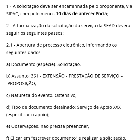
1 - A solicitação
deve
ser encaminhada pelo proponente, via
SIPAC,
com pelo menos
10 dias de antecedência
;
2 - A formalização da solicitação do serviço da SEAD deverá
seguir os seguintes passos:
2.1 -
Abertura de processo
eletrônico, informando
os
seguintes dados:
a) Documento (espécie): Solicitaç
ão
;
b) Assunto: 361 - EXTENSÃO - PRESTAÇÃO DE SERVIÇO
–
PROPOSIÇ
ÃO
;
c) Natureza do evento: Ostens
ivo
;
d) Tipo de documento detalhado: Serviço de Apoio XXX
(especificar o
apoio)
;
e) Observações: não precisa
preencher
;
f)
Clicar
em
“escrever documento”
e real
izar
a
solicitação.