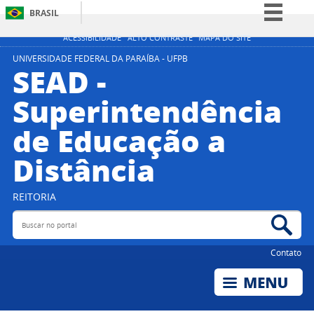
BRASIL
Simplifique!
ACESSIBILIDADE
ALTO CONTRASTE
MAPA DO SITE
Comunica BR
UNIVERSIDADE FEDERAL DA PARAÍBA - UFPB
SEAD -
Participe
Superintendência
Acesso à informação
de Educação a
Legislação
Canais
Distância
REITORIA
Buscar no portal
Bus
Contato