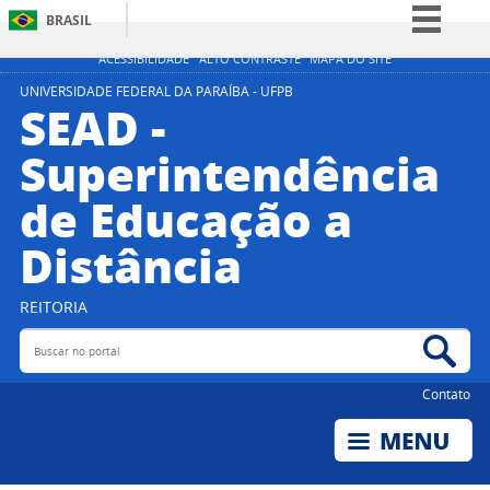
BRASIL
Simplifique!
ACESSIBILIDADE
ALTO CONTRASTE
MAPA DO SITE
Comunica BR
UNIVERSIDADE FEDERAL DA PARAÍBA - UFPB
SEAD -
Participe
Superintendência
Acesso à informação
de Educação a
Legislação
Canais
Distância
REITORIA
Buscar no portal
Bus
Contato