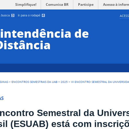
Simplifique!
Comunica BR
Participe
Acesso à infor
 a busca
3
Ir para o rodapé
4
ACESS
rintendência de
Distância
GINAS
>
ENCONTROS SEMESTRAIS DA UAB
>
2025
>
VI ENCONTRO SEMESTRAL DA UNIVERSIDAD
AS
Encontro Semestral da Univer
sil (ESUAB) está com inscriç