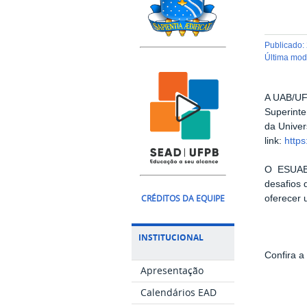
publicado
:
última mo
A UAB/UFP
Superinte
da Univer
link:
https
O ESUAB t
desafios 
CRÉDITOS DA EQUIPE
oferecer 
INSTITUCIONAL
Confira 
Apresentação
Calendários EAD