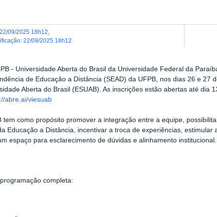
22/09/2025 18h12
,
dificação
:
22/09/2025 18h12
B - Universidade Aberta do Brasil da Universidade Federal da Paraíba,
ndência de Educação a Distância (SEAD) da UFPB, nos dias 26 e 27 d
sidade Aberta do Brasil (ESUAB). As inscrições estão abertas até dia
://abre.ai/viesuab
em como propósito promover a integração entre a equipe, possibilitar 
da Educação a Distância, incentivar a troca de experiências, estimular
um espaço para esclarecimento de dúvidas e alinhamento institucional.
a programação completa: