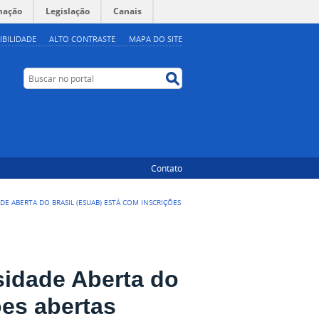
mação
Legislação
Canais
IBILIDADE
ALTO CONTRASTE
MAPA DO SITE
Buscar no portal
Buscar no portal
Contato
E ABERTA DO BRASIL (ESUAB) ESTÁ COM INSCRIÇÕES
sidade Aberta do
ões abertas