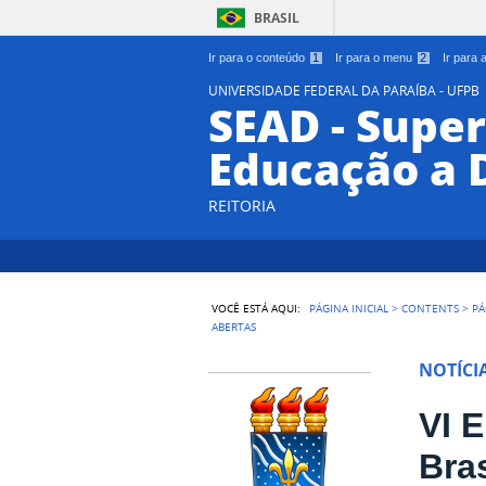
BRASIL
Ir para o conteúdo
1
Ir para o menu
2
Ir para
UNIVERSIDADE FEDERAL DA PARAÍBA - UFPB
SEAD - Supe
Educação a 
REITORIA
VOCÊ ESTÁ AQUI:
PÁGINA INICIAL
>
CONTENTS
>
PÁ
ABERTAS
NOTÍCI
VI 
Bra