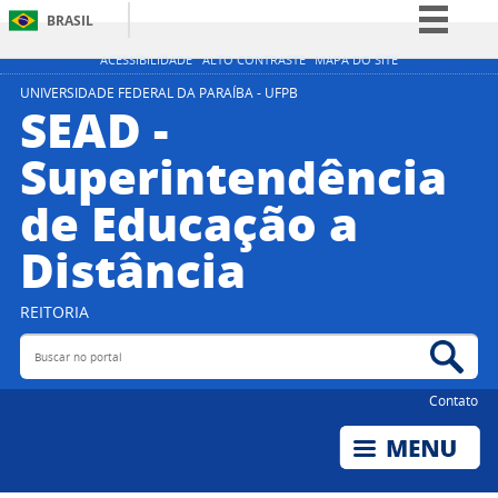
BRASIL
Simplifique!
ACESSIBILIDADE
ALTO CONTRASTE
MAPA DO SITE
Comunica BR
UNIVERSIDADE FEDERAL DA PARAÍBA - UFPB
SEAD -
Participe
Superintendência
Acesso à informação
de Educação a
Legislação
Canais
Distância
REITORIA
Buscar no portal
Bus
Contato