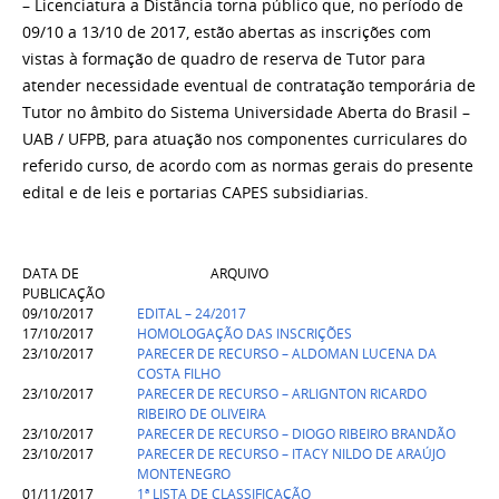
– Licenciatura a Distância torna público que, no período de
09/10 a 13/10 de 2017, estão abertas as inscrições com
vistas à formação de quadro de reserva de Tutor para
atender necessidade eventual de contratação temporária de
Tutor no âmbito do Sistema Universidade Aberta do Brasil –
UAB / UFPB, para atuação nos componentes curriculares do
referido curso, de acordo com as normas gerais do presente
edital e de leis e portarias CAPES subsidiarias.
DATA DE
ARQUIVO
PUBLICAÇÃO
09/10/2017
EDITAL – 24/2017
17/10/2017
HOMOLOGAÇÃO DAS INSCRIÇÕES
23/10/2017
PARECER DE RECURSO – ALDOMAN LUCENA DA
COSTA FILHO
23/10/2017
PARECER DE RECURSO – ARLIGNTON RICARDO
RIBEIRO DE OLIVEIRA
23/10/2017
PARECER DE RECURSO – DIOGO RIBEIRO BRANDÃO
23/10/2017
PARECER DE RECURSO – ITACY NILDO DE ARAÚJO
MONTENEGRO
01/11/2017
1ª LISTA DE CLASSIFICAÇÃO