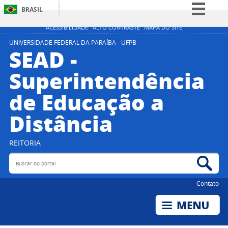
BRASIL
Simplifique!
ACESSIBILIDADE
ALTO CONTRASTE
MAPA DO SITE
Comunica BR
UNIVERSIDADE FEDERAL DA PARAÍBA - UFPB
SEAD -
Participe
Superintendência
Acesso à informação
de Educação a
Legislação
Canais
Distância
REITORIA
Buscar no portal
Bus
Contato