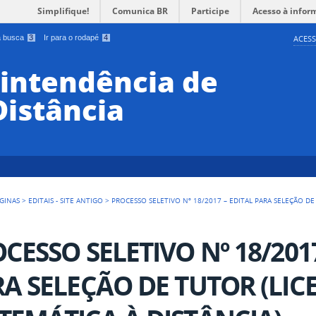
Simplifique!
Comunica BR
Participe
Acesso à infor
 a busca
3
Ir para o rodapé
4
ACESS
rintendência de
Distância
GINAS
>
EDITAIS - SITE ANTIGO
>
PROCESSO SELETIVO Nº 18/2017 – EDITAL PARA SELEÇÃO D
CESSO SELETIVO Nº 18/2017
A SELEÇÃO DE TUTOR (LI