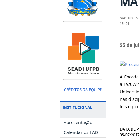
MAT
por
Luís - 
18h21
25 de ju
A Coorde
a 19/07/
CRÉDITOS DA EQUIPE
Universi
nas disci
leis e po
INSTITUCIONAL
Apresentação
DATA DE 
Calendários EAD
05/07/201