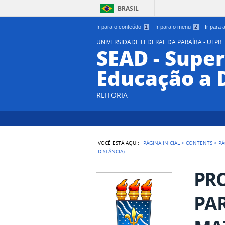
BRASIL
Ir para o conteúdo
1
Ir para o menu
2
Ir para
UNIVERSIDADE FEDERAL DA PARAÍBA - UFPB
SEAD - Supe
Educação a 
REITORIA
VOCÊ ESTÁ AQUI:
PÁGINA INICIAL
>
CONTENTS
>
PÁ
DISTÂNCIA)
PRO
PAR