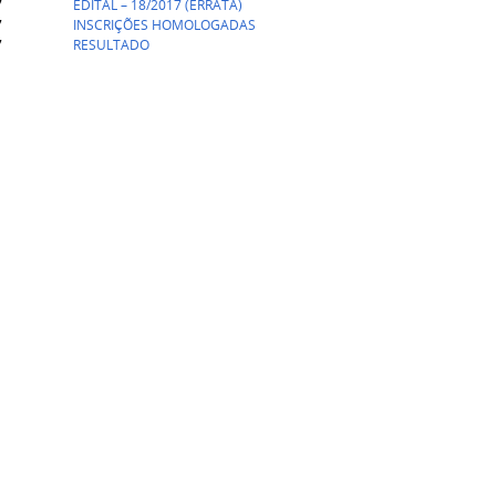
7
EDITAL – 18/2017 (ERRATA)
7
INSCRIÇÕES HOMOLOGADAS
7
RESULTADO