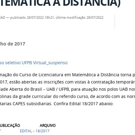
EMÁTICA À DISTÂNCIA)
SEAD
—
publicado
28/07/2022 18h21,
última modificação
28/07/2022
lho de 2017
nação do Curso de Licenciatura em Matemática a Distância torna p
2017, estão abertas as inscrições com vistas à contratação temporá
dade Aberta do Brasil – UAB / UFPB, para atuação nos polos UAB no
plinas da grade curricular do referido curso, de acordo com as nor
rtarias CAPES subsidiarias. Confira Edital 18/2017 abaixo:
PUBLICAÇÃO
ARQUIVO
7
EDITAL – 18/2017