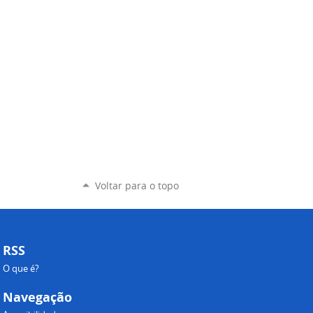
Voltar para o topo
RSS
O que é?
Navegação