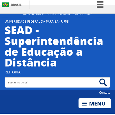
BRASIL
Simplifique!
ACESSIBILIDADE
ALTO CONTRASTE
MAPA DO SITE
Comunica BR
UNIVERSIDADE FEDERAL DA PARAÍBA - UFPB
SEAD -
Participe
Superintendência
Acesso à informação
de Educação a
Legislação
Canais
Distância
REITORIA
Buscar no portal
Bus
Contato