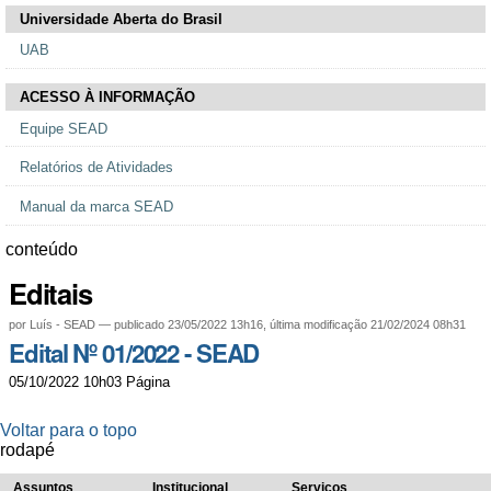
Universidade Aberta do Brasil
UAB
ACESSO À INFORMAÇÃO
Equipe SEAD
Relatórios de Atividades
Manual da marca SEAD
conteúdo
Editais
por
Luís - SEAD
—
publicado
23/05/2022 13h16,
última modificação
21/02/2024 08h31
Edital Nº 01/2022 - SEAD
por
publicado
05/10/2022
10h03
Página
Luís
-
Voltar para o topo
SEAD
rodapé
Assuntos
Institucional
Serviços