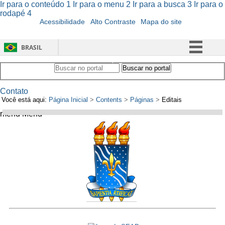
Ir para o conteúdo
1
Ir para o menu
2
Ir para a busca
3
Ir para o
rodapé
4
Acessibilidade
Alto Contraste
Mapa do site
BRASIL
Simplifique!
Buscar no portal
Buscar no portal
Comunica BR
Contato
Participe
Você está aqui:
Página Inicial
>
Contents
>
Páginas
>
Editais
Acesso à informação
menu
Menu
Legislação
Canais