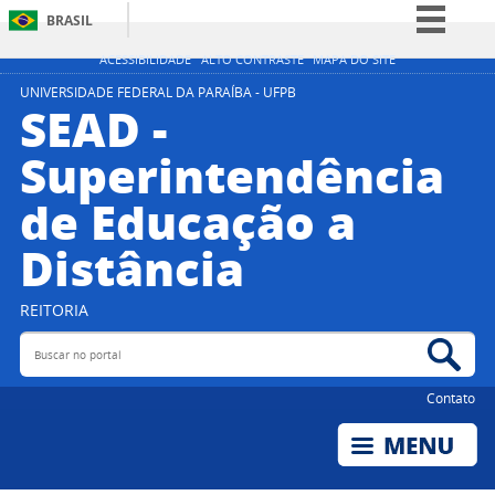
BRASIL
Simplifique!
ACESSIBILIDADE
ALTO CONTRASTE
MAPA DO SITE
Comunica BR
UNIVERSIDADE FEDERAL DA PARAÍBA - UFPB
SEAD -
Participe
Superintendência
Acesso à informação
de Educação a
Legislação
Canais
Distância
REITORIA
Buscar no portal
Bus
Contato