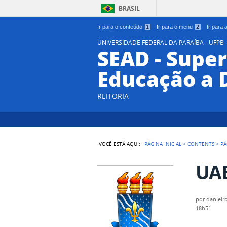
BRASIL
Ir para o conteúdo
1
Ir para o menu
2
Ir para
UNIVERSIDADE FEDERAL DA PARAÍBA - UFPB
SEAD - Supe
Educação a 
REITORIA
VOCÊ ESTÁ AQUI:
PÁGINA INICIAL
>
CONTENTS
>
PÁ
UAB
por
danielr
18h51