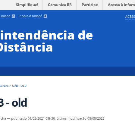
Simplifique!
Comunica BR
Participe
Acesso à infor
 a busca
3
Ir para o rodapé
4
ACESS
rintendência de
Distância
GINAS
>
UAB - OLD
 - old
ocha
—
publicado
01/02/2021 09h36,
última modificação
08/08/2025