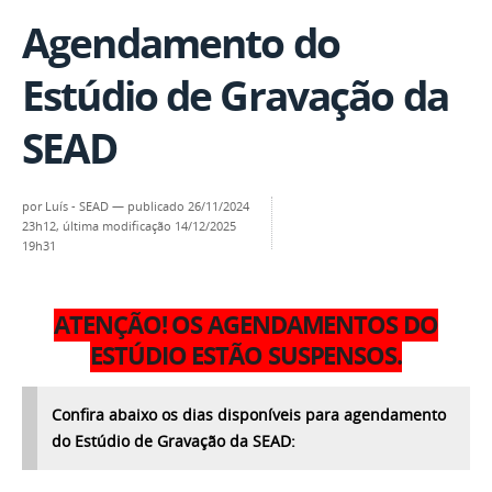
Agendamento do
Estúdio de Gravação da
SEAD
por
Luís - SEAD
—
publicado
26/11/2024
23h12,
última modificação
14/12/2025
19h31
ATENÇÃO! OS AGENDAMENTOS DO
ESTÚDIO ESTÃO SUSPENSOS.
Confira abaixo
os dias disponíveis para agendamento
do Estúdio de Gravação da SEAD: