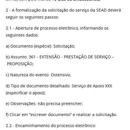
2 - A formalização da solicitação do serviço da SEAD deverá
seguir os seguintes passos:
2.1 -
Abertura de processo
eletrônico, informando
os
seguintes dados:
a) Documento (espécie): Solicitaç
ão
;
b) Assunto: 361 - EXTENSÃO - PRESTAÇÃO DE SERVIÇO
–
PROPOSIÇ
ÃO
;
c) Natureza do evento: Ostens
ivo
;
d) Tipo de documento detalhado: Serviço de Apoio XXX
(especificar o
apoio)
;
e) Observações: não precisa
preencher
;
f)
Clicar
em
“escrever documento”
e real
izar
a
solicitação.
2.2 - Encaminhamento do processo
eletrônico
: