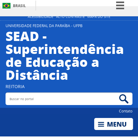
BRASIL
Simplifique!
ACESSIBILIDADE
ALTO CONTRASTE
MAPA DO SITE
Comunica BR
UNIVERSIDADE FEDERAL DA PARAÍBA - UFPB
SEAD -
Participe
Superintendência
Acesso à informação
de Educação a
Legislação
Canais
Distância
REITORIA
Buscar no portal
Bus
Contato