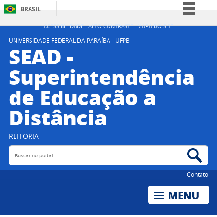
BRASIL
Simplifique!
ACESSIBILIDADE
ALTO CONTRASTE
MAPA DO SITE
Comunica BR
UNIVERSIDADE FEDERAL DA PARAÍBA - UFPB
SEAD -
Participe
Superintendência
Acesso à informação
de Educação a
Legislação
Canais
Distância
REITORIA
Buscar no portal
Bus
Contato