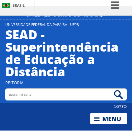
BRASIL
Simplifique!
ACESSIBILIDADE
ALTO CONTRASTE
MAPA DO SITE
Comunica BR
UNIVERSIDADE FEDERAL DA PARAÍBA - UFPB
SEAD -
Participe
Superintendência
Acesso à informação
de Educação a
Legislação
Canais
Distância
REITORIA
Buscar no portal
Bus
Contato