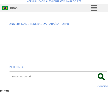
ACESSIBILIDADE
ALTO CONTRASTE
MAPA DO SITE
BRASIL
Simplifique!
SEAD -
Comunica BR
UNIVERSIDADE FEDERAL DA PARAÍBA - UFPB
Participe
Superintendência
Acesso à informação
de Educação a
Legislação
Distância
Canais
REITORIA
Buscar no portal
Contato
menu