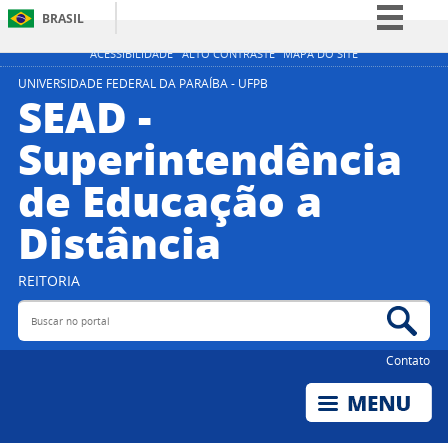
BRASIL
Simplifique!
ACESSIBILIDADE
ALTO CONTRASTE
MAPA DO SITE
Comunica BR
UNIVERSIDADE FEDERAL DA PARAÍBA - UFPB
SEAD -
Participe
Superintendência
Acesso à informação
de Educação a
Legislação
Canais
Distância
REITORIA
Buscar no portal
Bus
Contato