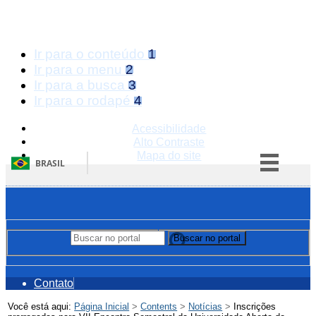
Ir para o conteúdo
1
Ir para o menu
2
Ir para a busca
3
Ir para o rodapé
4
Acessibilidade
Alto Contraste
Mapa do site
BRASIL
Simplifique!
Comunica BR
Participe
Buscar no portal
Buscar no portal
Acesso à informação
Legislação
Contato
Canais
Você está aqui:
Página Inicial
>
Contents
>
Notícias
>
Inscrições