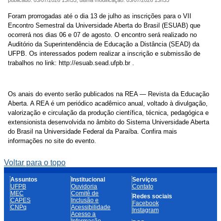
publicado
:
03/07/2026 13h33
,
última modificação
:
03/07/2026 13h33
Foram prorrogadas até o dia 13 de julho as inscrições para o VII
Encontro Semestral da Universidade Aberta do Brasil (ESUAB) que
ocorrerá nos dias 06 e 07 de agosto. O encontro será realizado no
Auditório da Superintendência de Educação a Distância (SEAD) da
UFPB. Os interessados podem realizar a inscrição e submissão de
trabalhos no link: http://esuab.sead.ufpb.br .
Os anais do evento serão publicados na REA — Revista da Educação
Aberta. A REA é um periódico acadêmico anual, voltado à divulgação,
valorização e circulação da produção científica, técnica, pedagógica e
extensionista desenvolvida no âmbito do Sistema Universidade Aberta
do Brasil na Universidade Federal da Paraíba. Confira mais
informações no site do evento.
Voltar para o topo
Assuntos
Institucional
Serviços
UFPB
Ouvidoria
Contato
MEC
Comitê de
Redes sociais
CAPES
Inclusão e
Facebook
CNPq
Acessibilidade
Instagram
Acesso a