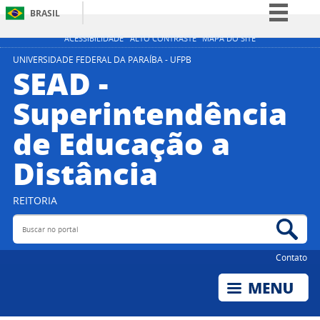
BRASIL
Simplifique!
ACESSIBILIDADE
ALTO CONTRASTE
MAPA DO SITE
Comunica BR
UNIVERSIDADE FEDERAL DA PARAÍBA - UFPB
SEAD -
Participe
Superintendência
Acesso à informação
de Educação a
Legislação
Canais
Distância
REITORIA
Buscar no portal
Bus
Contato