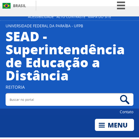
BRASIL
Simplifique!
ACESSIBILIDADE
ALTO CONTRASTE
MAPA DO SITE
Comunica BR
UNIVERSIDADE FEDERAL DA PARAÍBA - UFPB
SEAD -
Participe
Superintendência
Acesso à informação
de Educação a
Legislação
Canais
Distância
REITORIA
Buscar no portal
Bus
Contato