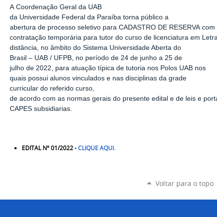
A
Coordenação Geral da UAB
da
Universidade
Federal
da
Paraíba torna público a
abertura
de
processo
seletivo
para
CADASTRO
DE
RESERVA
com
contratação
temporária
para
tutor
do
curso
de
licenciatura
em
Letr
distância, no âmbito
do Sistema Universidade Aberta do
Brasil
–
UAB / UFPB,
no
período de
24
de junho a 2
5
de
julho
de 2022
,
para atuação típica de tutoria nos
Polos UAB nos
quais
possui alunos vinculados e nas disciplinas da grade
curricul
ar do
referido curso,
de
acordo
com
as
normas
gerais
do
presente
edital
e
de
leis
e
port
CAPES
subsidiarias.
EDITAL Nº 01/2022 -
CLIQUE AQUI.
Voltar para o topo