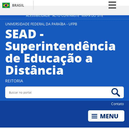
BRASIL
Simplifique!
ACESSIBILIDADE
ALTO CONTRASTE
MAPA DO SITE
Comunica BR
UNIVERSIDADE FEDERAL DA PARAÍBA - UFPB
SEAD -
Participe
Superintendência
Acesso à informação
de Educação a
Legislação
Canais
Distância
REITORIA
Buscar no portal
Bus
Contato