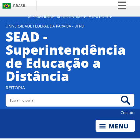
BRASIL
Simplifique!
ACESSIBILIDADE
ALTO CONTRASTE
MAPA DO SITE
Comunica BR
UNIVERSIDADE FEDERAL DA PARAÍBA - UFPB
SEAD -
Participe
Superintendência
Acesso à informação
de Educação a
Legislação
Canais
Distância
REITORIA
Buscar no portal
Bus
Contato