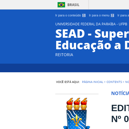
BRASIL
Ir para o conteúdo
1
Ir para o menu
2
Ir para
UNIVERSIDADE FEDERAL DA PARAÍBA - UFPB
SEAD - Supe
Educação a 
REITORIA
VOCÊ ESTÁ AQUI:
PÁGINA INICIAL
>
CONTENTS
>
NO
NOTÍCI
EDI
Nº 