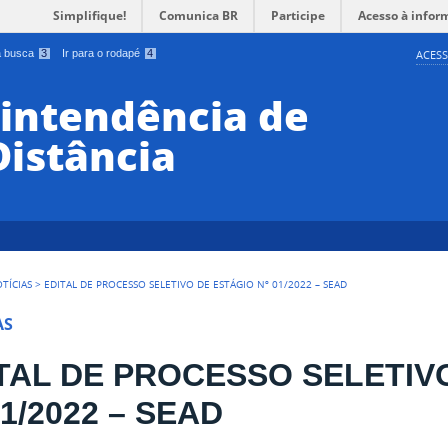
Simplifique!
Comunica BR
Participe
Acesso à infor
 a busca
3
Ir para o rodapé
4
ACESS
rintendência de
Distância
TÍCIAS
>
EDITAL DE PROCESSO SELETIVO DE ESTÁGIO Nº 01/2022 – SEAD
AS
TAL DE PROCESSO SELETIV
01/2022 – SEAD