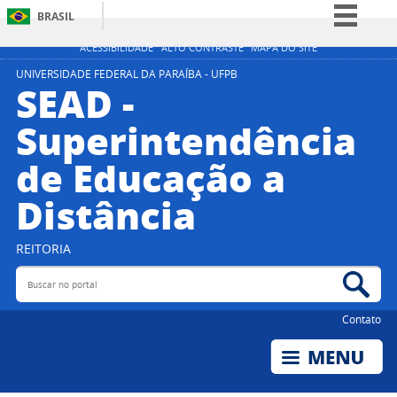
BRASIL
Simplifique!
ACESSIBILIDADE
ALTO CONTRASTE
MAPA DO SITE
Comunica BR
UNIVERSIDADE FEDERAL DA PARAÍBA - UFPB
SEAD -
Participe
Superintendência
Acesso à informação
de Educação a
Legislação
Canais
Distância
REITORIA
Buscar no portal
Bus
Contato