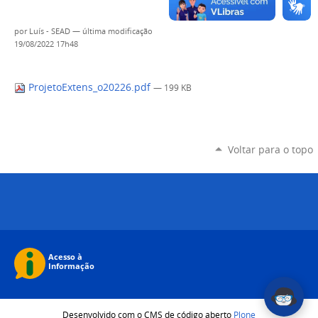
por
Luís - SEAD
—
última modificação
19/08/2022 17h48
ProjetoExtens_o20226.pdf
— 199 KB
Voltar para o topo
Desenvolvido com o CMS de código aberto
Plone