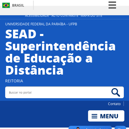
BRASIL
Simplifique!
ACESSIBILIDADE
ALTO CONTRASTE
MAPA DO SITE
Comunica BR
UNIVERSIDADE FEDERAL DA PARAÍBA - UFPB
SEAD -
Participe
Superintendência
Acesso à informação
de Educação a
Legislação
Canais
Distância
REITORIA
Buscar no portal
Bus
Contato