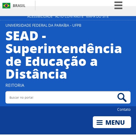
BRASIL
Simplifique!
ACESSIBILIDADE
ALTO CONTRASTE
MAPA DO SITE
Comunica BR
UNIVERSIDADE FEDERAL DA PARAÍBA - UFPB
SEAD -
Participe
Superintendência
Acesso à informação
de Educação a
Legislação
Canais
Distância
REITORIA
Buscar no portal
Bus
Contato