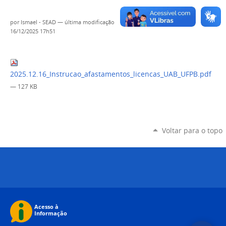
por
Ismael - SEAD
—
última modificação
16/12/2025 17h51
2025.12.16_Instrucao_afastamentos_licencas_UAB_UFPB.pdf
— 127 KB
Voltar para o topo