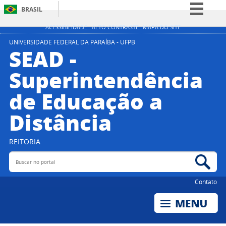
BRASIL
Simplifique!
ACESSIBILIDADE
ALTO CONTRASTE
MAPA DO SITE
Comunica BR
UNIVERSIDADE FEDERAL DA PARAÍBA - UFPB
SEAD -
Participe
Superintendência
Acesso à informação
de Educação a
Legislação
Canais
Distância
REITORIA
Buscar no portal
Bus
Contato