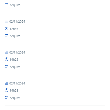
SEAD
Arquivo
por
publicado
02/11/2024
Ismael
12h56
-
SEAD
Arquivo
por
publicado
02/11/2024
Ismael
14h25
-
SEAD
Arquivo
por
publicado
02/11/2024
Ismael
14h28
-
SEAD
Arquivo