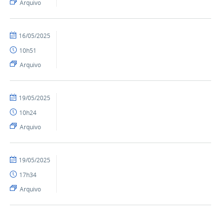
Arquivo
por
publicado
16/05/2025
Ismael
10h51
-
SEAD
Arquivo
por
publicado
19/05/2025
Ismael
10h24
-
SEAD
Arquivo
por
publicado
19/05/2025
Ismael
17h34
-
SEAD
Arquivo