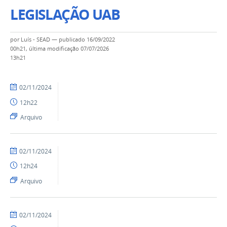
LEGISLAÇÃO UAB
por
Luís - SEAD
—
publicado
16/09/2022
00h21,
última modificação
07/07/2026
13h21
por
publicado
02/11/2024
Ismael
12h22
-
SEAD
Arquivo
por
publicado
02/11/2024
Ismael
12h24
-
SEAD
Arquivo
por
publicado
02/11/2024
Ismael