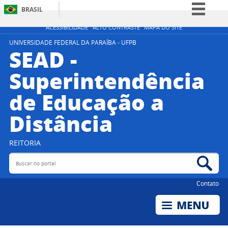
BRASIL
Simplifique!
ACESSIBILIDADE
ALTO CONTRASTE
MAPA DO SITE
Comunica BR
UNIVERSIDADE FEDERAL DA PARAÍBA - UFPB
SEAD -
Participe
Superintendência
Acesso à informação
de Educação a
Legislação
Canais
Distância
REITORIA
Buscar no portal
Bus
Contato