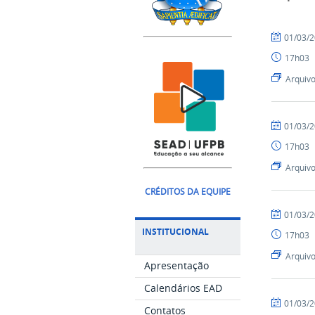
por
publicado
01/03/
Luís
17h03
-
SEAD
Arquiv
por
publicado
01/03/
Luís
17h03
-
SEAD
Arquiv
CRÉDITOS DA EQUIPE
por
publicado
01/03/
Luís
INSTITUCIONAL
17h03
-
SEAD
Arquiv
Apresentação
Calendários EAD
por
publicado
01/03/
Contatos
Luís