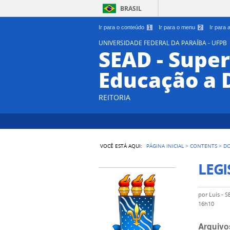
BRASIL
Ir para o conteúdo
1
Ir para o menu
2
Ir para
UNIVERSIDADE FEDERAL DA PARAÍBA - UFPB
SEAD - Supe
Educação a 
REITORIA
VOCÊ ESTÁ AQUI:
PÁGINA INICIAL
>
CONTENTS
>
D
LEGI
por
Luís - 
16h10
Arquivo