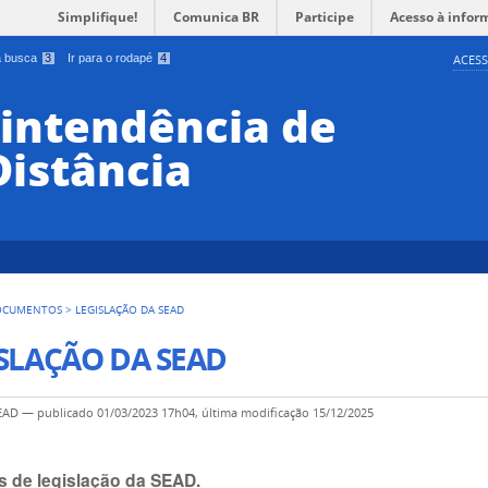
Simplifique!
Comunica BR
Participe
Acesso à infor
 a busca
3
Ir para o rodapé
4
ACESS
rintendência de
Distância
OCUMENTOS
>
LEGISLAÇÃO DA SEAD
SLAÇÃO DA SEAD
SEAD
—
publicado
01/03/2023 17h04,
última modificação
15/12/2025
s de legislação da SEAD.