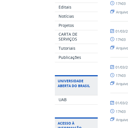
17h03
-
Editais
SEAD
Arquiv
Notícias
Projetos
por
publicado
01/03/
CARTA DE
Luís
SERVIÇOS
17h03
-
SEAD
Tutoriais
Arquiv
Publicações
por
publicado
01/03/
Luís
17h03
-
UNIVERSIDADE
SEAD
Arquiv
ABERTA DO BRASIL
UAB
por
publicado
01/03/
Luís
17h03
-
SEAD
Arquiv
ACESSO À