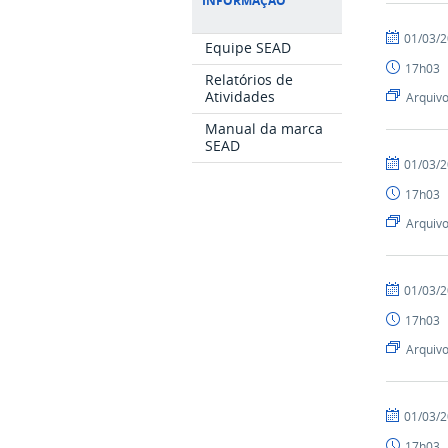
INFORMAÇÃO
por
publicado
01/03/
Equipe SEAD
Luís
17h03
-
Relatórios de
SEAD
Atividades
Arquiv
Manual da marca
SEAD
por
publicado
01/03/
Luís
17h03
-
SEAD
Arquiv
por
publicado
01/03/
Luís
17h03
-
SEAD
Arquiv
por
publicado
01/03/
Luís
17h03