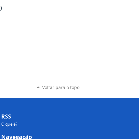
)
Voltar para o topo
RSS
O que é?
Navegação